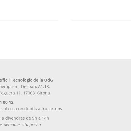
producte
té
diverses
variants.
Les
opcions
es
poden
triar
a
la
pàgina
tífic i Tecnològic de la UdG
del
iroempren - Despatx A1.18.
producte
 Peguera 11. 17003, Girona
4 00 12
evol cosa no dubtis a trucar-nos
s a divendres de 9h a 14h
tes demanar cita prèvia