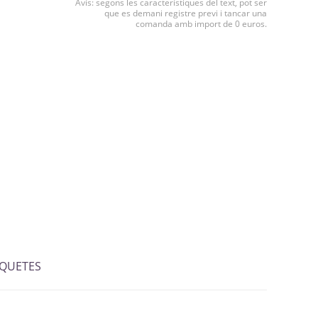
Avís: segons les característiques del text, pot ser
que es demani registre previ i tancar una
comanda amb import de 0 euros.
IQUETES