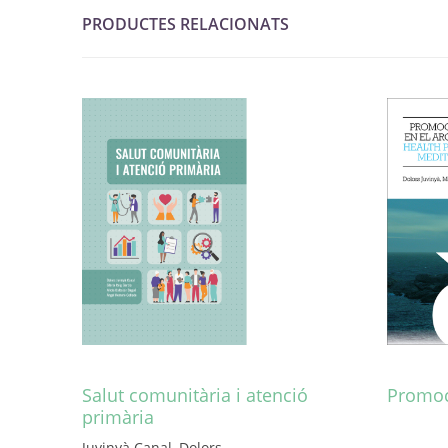
PRODUCTES RELACIONATS
Salut comunitària i atenció
Promoc
primària
Aquest
producte
Juvinyà Canal, Dolors