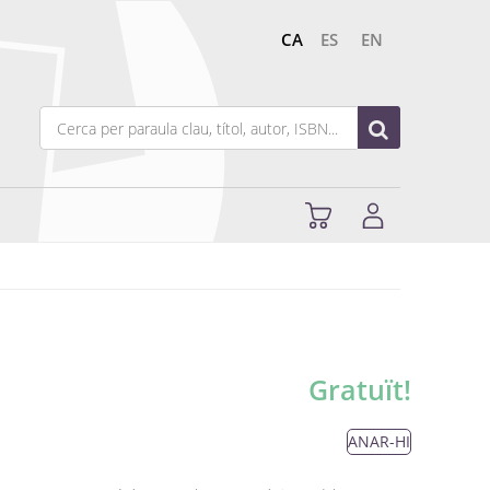
CA
ES
EN
Gratuït!
ANAR-HI