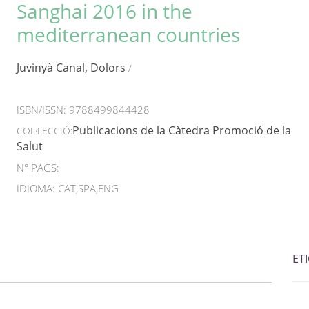
Sanghai 2016 in the
mediterranean countries
Juvinyà Canal, Dolors
/
ISBN/ISSN:
9788499844428
Publicacions de la Càtedra Promoció de la
COL·LECCIÓ:
Salut
N° PAGS:
IDIOMA: CAT,SPA,ENG
ET