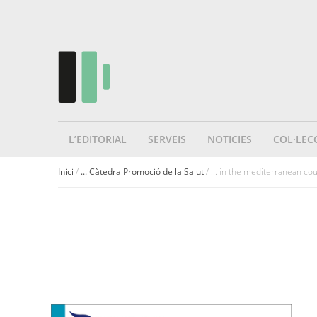
L’EDITORIAL
SERVEIS
NOTICIES
COL·LEC
Inici
/
... Càtedra Promoció de la Salut
/ ... in the mediterranean co