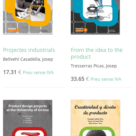
poden
triar
a
la
pàgina
del
producte
Projectes industrials
From the idea to the
product
Bellvehí Casadella, Josep
Tresserras Picas, Josep
17.31
€
Preu sense IVA
33.65
€
Preu sense IVA