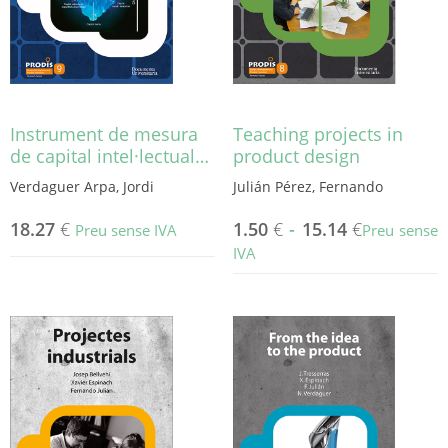
Instrument de mesura
Teaching projects in
de capital intel·lectual…
product design
Verdaguer Arpa, Jordi
Julián Pérez, Fernando
18.27
€
1.50
€
-
15.14
€
Preu sense IVA
Preu sense
IVA
Aquest
producte
té
diverses
variants.
Les
opcions
es