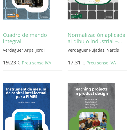
Cuadro de mando
Normalización aplicada
integral
al dibujo industrial –…
Verdaguer Arpa, Jordi
Verdaguer Pujadas, Narcís
19.23
€
17.31
€
Preu sense IVA
Preu sense IVA