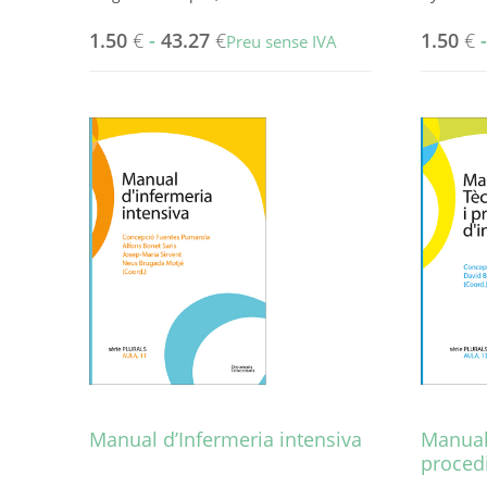
1.50
€
-
43.27
€
1.50
€
Preu sense IVA
Aquest
Aquest
producte
producte
té
té
diverses
diverses
variants.
variants.
Les
Les
opcions
opcions
es
es
poden
poden
triar
triar
a
a
la
la
pàgina
pàgina
del
del
producte
producte
Manual d’Infermeria intensiva
Manual
proced