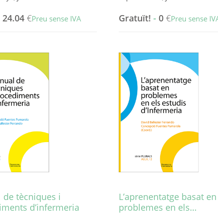
-
24.04
€
Gratuït!
-
0
€
Preu sense IVA
Preu sense IV
Aquest
producte
té
diverses
variants.
Les
opcions
es
poden
triar
a
la
pàgina
del
producte
 de tècniques i
L’aprenentatge basat en
iments d’infermeria
problemes en els…