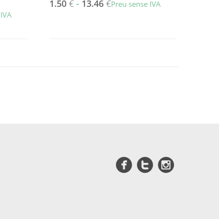
1.50
€
-
13.46
€
Preu sense IVA
 IVA
Aquest
producte
té
diverses
variants.
Les
opcions
es
poden
triar
a
la
pàgina
del
producte