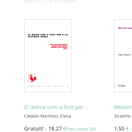
Ordenat
Mostra 1–16 de 23 resultats
per
més
recent
El delme com a font per…
Memori
Catalán Martínez, Elena
Straehle 
Gratuït!
-
18.27
€
1.50
€
Preu sense IVA