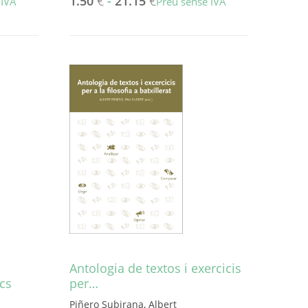
1.50
€
-
21.15
€
 IVA
Preu sense IVA
Aquest
producte
té
diverses
variants.
Les
opcions
es
poden
triar
a
la
pàgina
del
producte
Antologia de textos i exercicis
ics
per…
Piñero Subirana, Albert