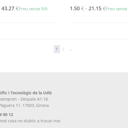
-
43.27
€
1.50
€
-
21.15
€
Preu sense IVA
Preu sense
Aquest
producte
té
diverses
variants.
Les
1
2
→
opcions
es
poden
triar
a
la
pàgina
tífic i Tecnològic de la UdG
del
iroempren - Despatx A1.18.
producte
 Peguera 11. 17003, Girona
4 00 12
evol cosa no dubtis a trucar-nos