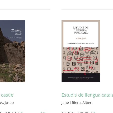
Aquest
producte
té
diverses
variants.
Les
opcions
es
poden
triar
a
la
pàgina
del
producte
 castle
Estudis de llengua cata
us, Josep
Jané i Riera, Albert