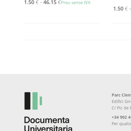
1.50
€
-
46.15
€
Preu sense IVA
1.50
€
Aquest
producte
Aquest
té
producte
diverses
té
variants.
diverses
Les
variants.
opcions
Les
es
opcions
poden
es
triar
poden
a
triar
la
a
pàgina
la
del
pàgina
Parc Cien
producte
del
Edifici G
producte
C/ Pic de
+34 902 4
Per quals