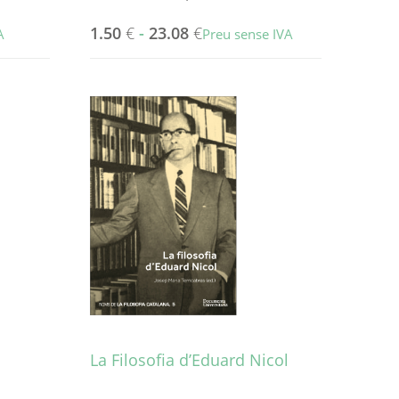
1.50
€
-
23.08
€
A
Preu sense IVA
Aquest
producte
té
diverses
variants.
Les
opcions
es
poden
triar
a
la
pàgina
del
producte
La Filosofia d’Eduard Nicol