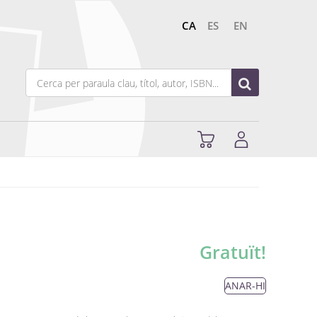
CA
ES
EN
Gratuït!
ANAR-HI