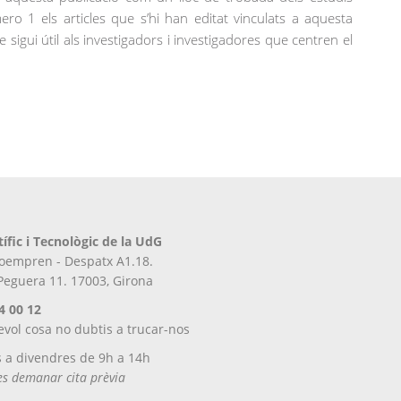
o 1 els articles que s’hi han editat vinculats a aquesta
igui útil als investigadors i investigadores que centren el
tífic i Tecnològic de la UdG
iroempren - Despatx A1.18.
 Peguera 11. 17003, Girona
4 00 12
evol cosa no dubtis a trucar-nos
s a divendres de 9h a 14h
tes demanar cita prèvia