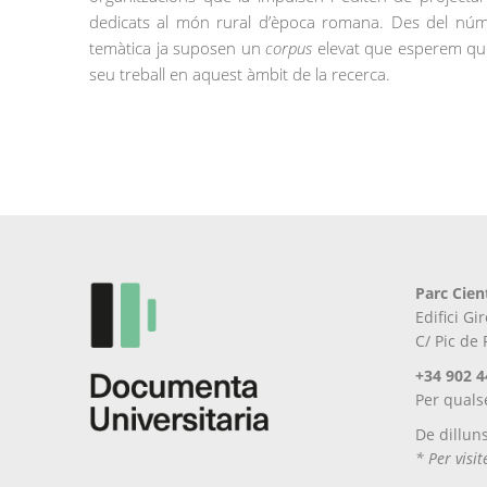
dedicats al món rural d’època romana. Des del númer
temàtica ja suposen un
corpus
elevat que esperem que s
seu treball en aquest àmbit de la recerca.
Parc Cien
Edifici G
C/ Pic de
+34 902 4
Per quals
De dillun
* Per visi