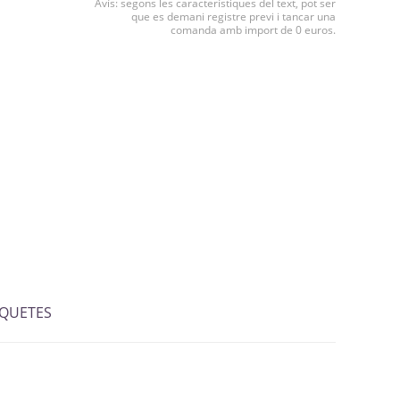
Avís: segons les característiques del text, pot ser
que es demani registre previ i tancar una
comanda amb import de 0 euros.
IQUETES