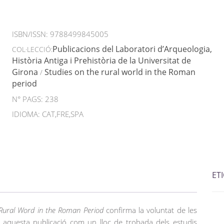
ISBN/ISSN:
9788499845005
Publicacions del Laboratori d’Arqueologia,
COL·LECCIÓ:
Història Antiga i Prehistòria de la Universitat de
Girona
Studies on the rural world in the Roman
/
period
N° PAGS: 238
IDIOMA: CAT,FRE,SPA
ET
 Rural Word in the Roman Period
confirma la voluntat de les
r aquesta publicació com un lloc de trobada dels estudis