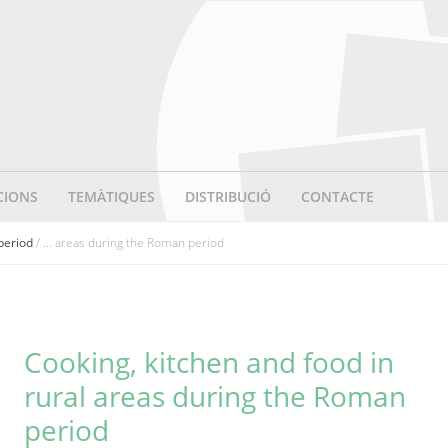
CIONS
TEMÀTIQUES
DISTRIBUCIÓ
CONTACTE
 period
/ ... areas during the Roman period
Cooking, kitchen and food in
rural areas during the Roman
period