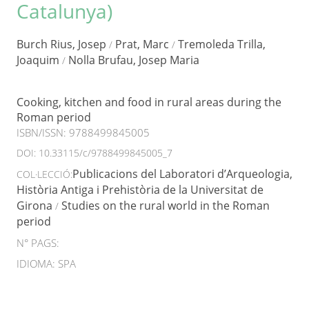
Catalunya)
Burch Rius, Josep
Prat, Marc
Tremoleda Trilla,
/
/
Joaquim
Nolla Brufau, Josep Maria
/
Cooking, kitchen and food in rural areas during the
Roman period
ISBN/ISSN:
9788499845005
DOI:
10.33115/c/9788499845005_7
Publicacions del Laboratori d’Arqueologia,
COL·LECCIÓ:
Història Antiga i Prehistòria de la Universitat de
Girona
Studies on the rural world in the Roman
/
period
N° PAGS:
IDIOMA: SPA