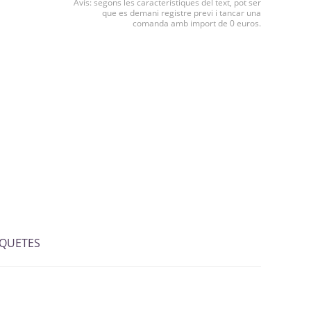
Avís: segons les característiques del text, pot ser
que es demani registre previ i tancar una
comanda amb import de 0 euros.
IQUETES