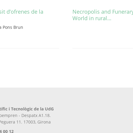
sit d’ofrenes de la
Necropolis and Funerar
World in rural…
Aquest
a Pons Brun
producte
té
diverses
variants.
Les
opcions
es
poden
triar
a
la
pàgina
tífic i Tecnològic de la UdG
del
iroempren - Despatx A1.18.
producte
 Peguera 11. 17003, Girona
4 00 12