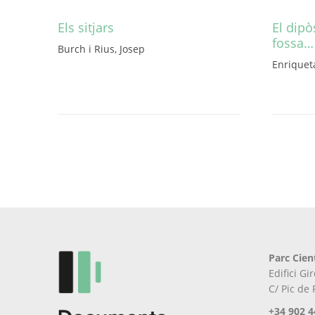
Els sitjars
El dipò
fossa…
Burch i Rius, Josep
Aquest
Enriquet
producte
té
diverses
variants.
Les
opcions
es
poden
triar
a
la
pàgina
Parc Cien
del
Edifici G
producte
C/ Pic de
+34 902 4