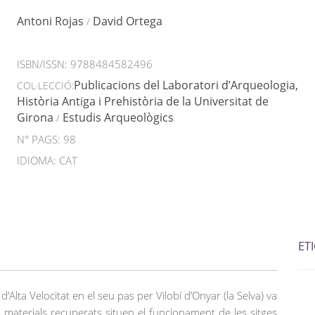
Antoni Rojas
David Ortega
/
ISBN/ISSN:
9788484582496
Publicacions del Laboratori d’Arqueologia,
COL·LECCIÓ:
Història Antiga i Prehistòria de la Universitat de
Girona
Estudis Arqueològics
/
N° PAGS: 98
IDIOMA: CAT
ET
d’Alta Velocitat en el seu pas per Vilobí d’Onyar (la Selva) va
ls materials recuperats situen el funcionament de les sitges