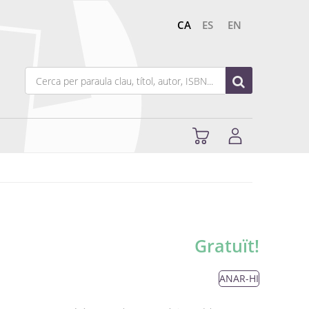
CA
ES
EN
Gratuït!
ANAR-HI