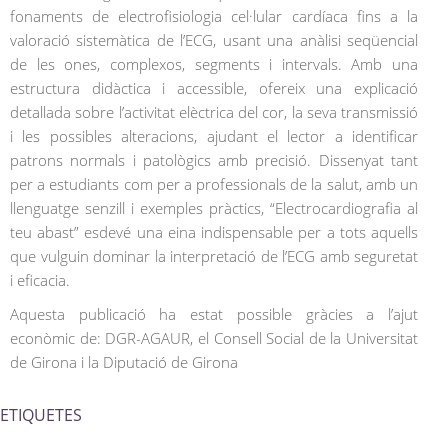
fonaments de electrofisiologia cel·lular cardíaca fins a la
valoració sistemàtica de l’ECG, usant una anàlisi seqüencial
de les ones, complexos, segments i intervals. Amb una
estructura didàctica i accessible, ofereix una explicació
detallada sobre l’activitat elèctrica del cor, la seva transmissió
i les possibles alteracions, ajudant el lector a identificar
patrons normals i patològics amb precisió. Dissenyat tant
per a estudiants com per a professionals de la salut, amb un
llenguatge senzill i exemples pràctics, “Electrocardiografia al
teu abast” esdevé una eina indispensable per a tots aquells
que vulguin dominar la interpretació de l’ECG amb seguretat
i eficacia.
Aquesta publicació ha estat possible gràcies a l’ajut
econòmic de: DGR-AGAUR, el Consell Social de la Universitat
de Girona i la Diputació de Girona
ETIQUETES