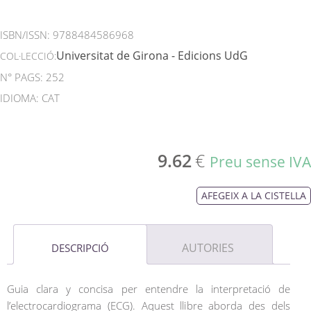
ISBN/ISSN:
9788484586968
Universitat de Girona - Edicions UdG
COL·LECCIÓ:
N° PAGS: 252
IDIOMA: CAT
9.62
€
Preu sense IVA
AFEGEIX A LA CISTELLA
AUTORIES
DESCRIPCIÓ
Guia clara y concisa per entendre la interpretació de
l’electrocardiograma (ECG). Aquest llibre aborda des dels