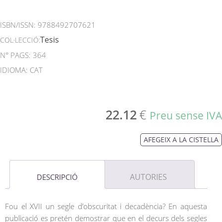
ISBN/ISSN:
9788492707621
Tesis
COL·LECCIÓ:
N° PAGS: 364
IDIOMA: CAT
22.12
€
Preu sense IVA
AFEGEIX A LA CISTELLA
AUTORIES
DESCRIPCIÓ
Fou el XVII un segle d’obscuritat i decadència? En aquesta
publicació es pretén demostrar que en el decurs dels segles