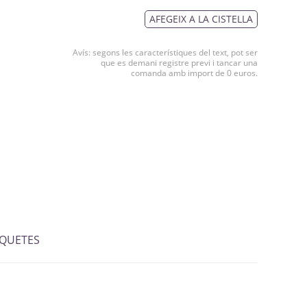
AFEGEIX A LA CISTELLA
Avís: segons les característiques del text, pot ser
que es demani registre previ i tancar una
comanda amb import de 0 euros.
IQUETES