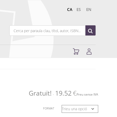
CA
ES
EN
Gratuït!
19.52
€
-
Preu sense IVA
FORMAT