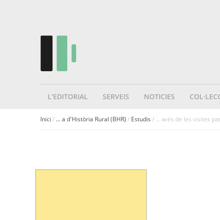
L’EDITORIAL
SERVEIS
NOTICIES
COL·LEC
Inici
/
... a d'Història Rural (BHR)
/
Estudis
/ ... avés de les visites pa