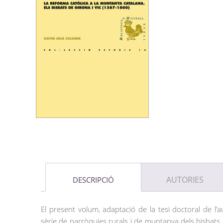
AUTORIES
DESCRIPCIÓ
El present volum, adaptació de la tesi doctoral de l’
sèrie de parròquies rurals i de muntanya dels bisbats d