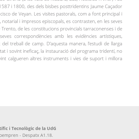
re 1587 i 1800, des dels bisbes posttridentins Jaume Caçador
cisco de Veyan. Les visites pastorals, com a font principal i
otarial i impresos episcopals, es contrasten, en les seves
e Trento, de les constitucions provincials tarraconenses i de
s seves correspondències amb les evidències artístiques,
t del treball de camp. D’aquesta manera, l’estudi de llarga
at i sovint ineficaç, la instauració del programa tridentí, no
vint calgueren altres instruments i vies de suport i millora
tífic i Tecnològic de la UdG
iroempren - Despatx A1.18.