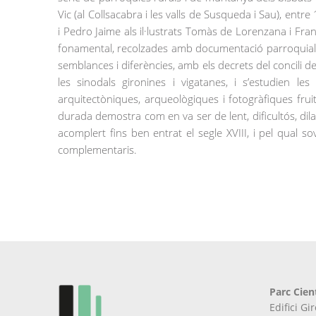
Vic (al Collsacabra i les valls de Susqueda i Sau), ent
i Pedro Jaime als il·lustrats Tomàs de Lorenzana i Fran
fonamental, recolzades amb documentació parroquial, n
semblances i diferències, amb els decrets del concili d
les sinodals gironines i vigatanes, i s’estudien le
arquitectòniques, arqueològiques i fotogràfiques frui
durada demostra com en va ser de lent, dificultós, dilat
acomplert fins ben entrat el segle XVIII, i pel qual so
complementaris.
Parc Cien
Edifici G