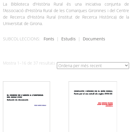
La Biblioteca d’Història Rural és una iniciativa conjunta de
l’Associació d’Història Rural de les Comarques Gironines i del Centre
de Recerca d’Història Rural (Institut de Recerca Històrica) de la
Universitat de Girona.
SUBCOL·LECCIONS:
Fonts
|
Estudis
|
Documents
Ordenat
Mostra 1–16 de 37 resultats
per
més
recent