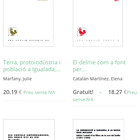
opcions
es
poden
triar
a
la
pàgina
del
producte
Terra, protoindústria i
El delme com a font
població a Igualada,…
per…
Marfany, Julie
Catalán Martínez, Elena
20.19
€
Gratuït!
-
18.27
€
Preu sense IVA
Preu
sense IVA
Aquest
producte
té
diverses
variants.