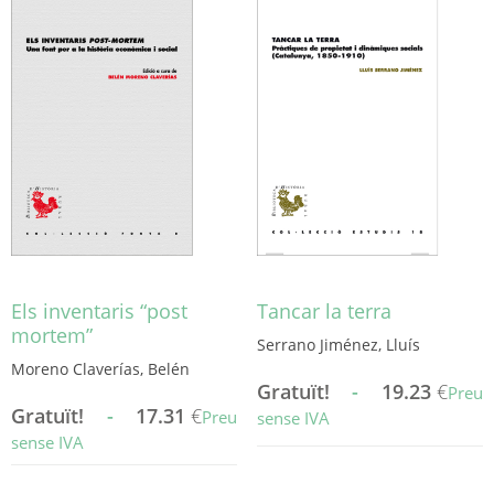
diverses
variants.
variants.
Les
Les
opcions
opcions
es
es
poden
poden
triar
triar
a
a
la
la
pàgina
pàgina
del
del
producte
producte
Els inventaris “post
Tancar la terra
mortem”
Serrano Jiménez, Lluís
Moreno Claverías, Belén
Gratuït!
-
19.23
€
Preu
Gratuït!
-
17.31
€
Preu
sense IVA
sense IVA
Aquest
Aquest
producte