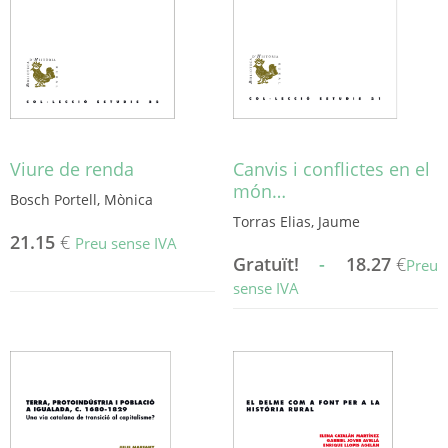
Viure de renda
Canvis i conflictes en el
món…
Bosch Portell, Mònica
Torras Elias, Jaume
21.15
€
Preu sense IVA
Gratuït!
-
18.27
€
Preu
sense IVA
Aquest
producte
té
diverses
variants.
Les