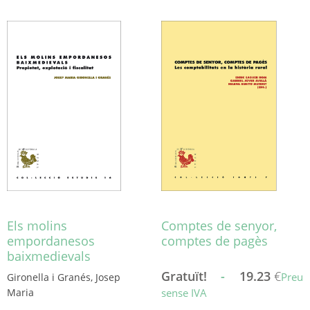
producte
producte
té
té
diverses
diverses
variants.
variants.
Les
Les
opcions
opcions
es
es
poden
poden
triar
triar
a
a
la
la
pàgina
pàgina
del
del
producte
producte
Els molins
Comptes de senyor,
empordanesos
comptes de pagès
baixmedievals
Gratuït!
-
19.23
€
Preu
Gironella i Granés, Josep
Maria
sense IVA