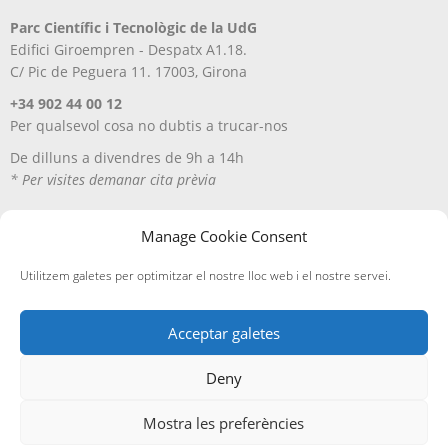
Parc Científic i Tecnològic de la UdG
Edifici Giroempren - Despatx A1.18.
C/ Pic de Peguera 11. 17003, Girona
+34 902 44 00 12
Per qualsevol cosa no dubtis a trucar-nos
De dilluns a divendres de 9h a 14h
* Per visites demanar cita prèvia
Manage Cookie Consent
Utilitzem galetes per optimitzar el nostre lloc web i el nostre servei.
Acceptar galetes
Deny
Avís Legal
Política de privacitat
Política de cookies
Entregues i devolucions
Mostra les preferències