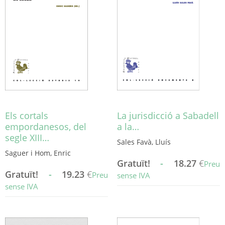
Les
opcions
es
poden
triar
a
la
pàgina
del
producte
Els cortals
La jurisdicció a Sabadell
empordanesos, del
a la…
segle XIII…
Sales Favà, Lluís
Saguer i Hom, Enric
Gratuït!
-
18.27
€
Preu
Gratuït!
-
19.23
€
Preu
sense IVA
sense IVA
Aquest
Aquest
producte
producte
té
té
diverses