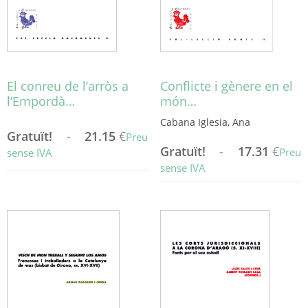
El conreu de l’arròs a
Conflicte i gènere en el
l’Empordà…
món…
Cabana Iglesia, Ana
Gratuït!
-
21.15
€
Preu
Gratuït!
-
17.31
€
Preu
sense IVA
sense IVA
Aquest
producte
Aquest
té
producte
diverses
té
variants.
diverses
Les
variants.
opcions
Les
es
opcions
poden
es