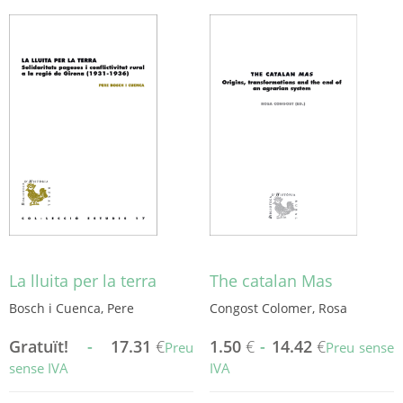
producte
té
té
diverses
diverses
variants.
variants.
Les
Les
opcions
opcions
es
es
poden
poden
triar
triar
a
a
la
la
pàgina
pàgina
del
del
producte
producte
La lluita per la terra
The catalan Mas
Bosch i Cuenca, Pere
Congost Colomer, Rosa
Gratuït!
-
17.31
€
1.50
€
-
14.42
€
Preu
Preu sense
sense IVA
IVA
Aquest
Aquest