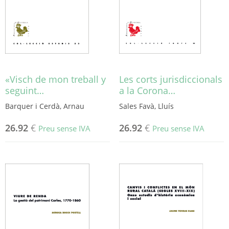
triar
poden
a
triar
la
a
pàgina
la
del
pàgina
producte
del
producte
«Visch de mon treball y
Les corts jurisdiccionals
seguint…
a la Corona…
Barquer i Cerdà, Arnau
Sales Favà, Lluís
26.92
€
26.92
€
Preu sense IVA
Preu sense IVA