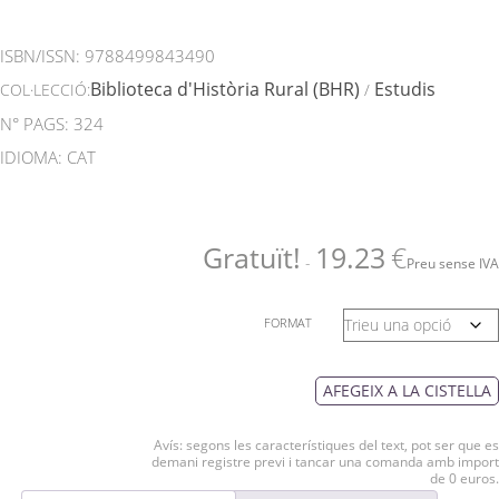
ISBN/ISSN:
9788499843490
Biblioteca d'Història Rural (BHR)
Estudis
COL·LECCIÓ:
/
N° PAGS: 324
IDIOMA: CAT
Gratuït!
19.23
€
-
Preu sense IVA
FORMAT
AFEGEIX A LA CISTELLA
Avís: segons les característiques del text, pot ser que es
demani registre previ i tancar una comanda amb import
de 0 euros.