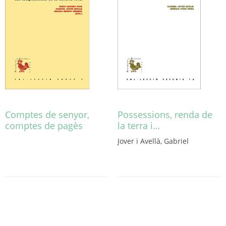
triar
a
la
pàgina
del
producte
Comptes de senyor,
Possessions, renda de
comptes de pagès
la terra i…
Aquest
Jover i Avellà, Gabriel
producte
Aquest
té
producte
diverses
té
variants.
diverses
Les
variants.
opcions
Les
es
opcions