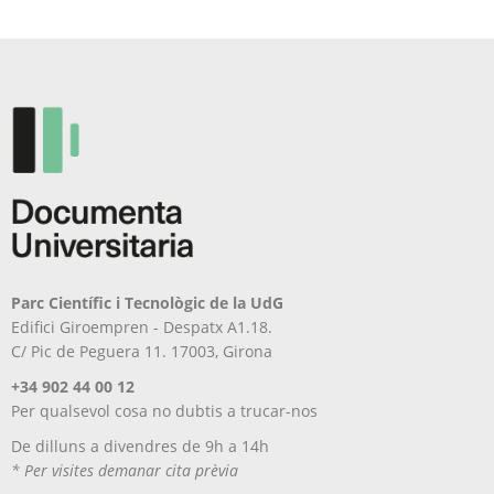
poden
es
triar
poden
a
triar
la
a
pàgina
la
del
pàgina
producte
del
producte
Parc Científic i Tecnològic de la UdG
Edifici Giroempren - Despatx A1.18.
C/ Pic de Peguera 11. 17003, Girona
+34 902 44 00 12
Per qualsevol cosa no dubtis a trucar-nos
De dilluns a divendres de 9h a 14h
* Per visites demanar cita prèvia