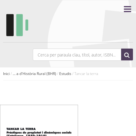
Inici
/
... a d'Història Rural (BHR)
/
Estudis
/ Tancar la terra