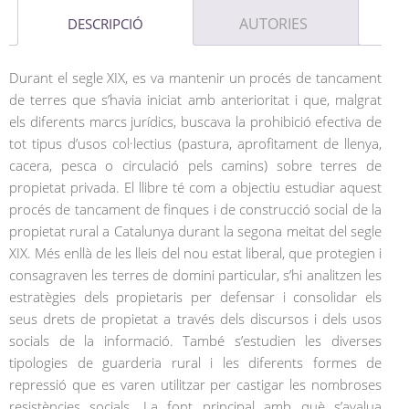
AUTORIES
DESCRIPCIÓ
Durant el segle XIX, es va mantenir un procés de tancament
de terres que s’havia iniciat amb anterioritat i que, malgrat
els diferents marcs jurídics, buscava la prohibició efectiva de
tot tipus d’usos col·lectius (pastura, aprofitament de llenya,
cacera, pesca o circulació pels camins) sobre terres de
propietat privada. El llibre té com a objectiu estudiar aquest
procés de tancament de finques i de construcció social de la
propietat rural a Catalunya durant la segona meitat del segle
XIX. Més enllà de les lleis del nou estat liberal, que protegien i
consagraven les terres de domini particular, s’hi analitzen les
estratègies dels propietaris per defensar i consolidar els
seus drets de propietat a través dels discursos i dels usos
socials de la informació. També s’estudien les diverses
tipologies de guarderia rural i les diferents formes de
repressió que es varen utilitzar per castigar les nombroses
resistències socials. La font principal amb què s’avalua