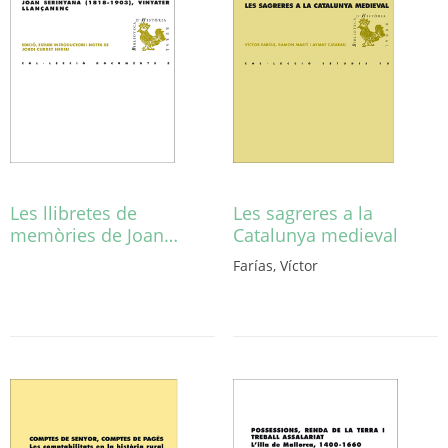
Les llibretes de
Les sagreres a la
memòries de Joan…
Catalunya medieval
Aquest
Farías, Víctor
producte
té
diverses
variants.
Les
opcions
es
poden