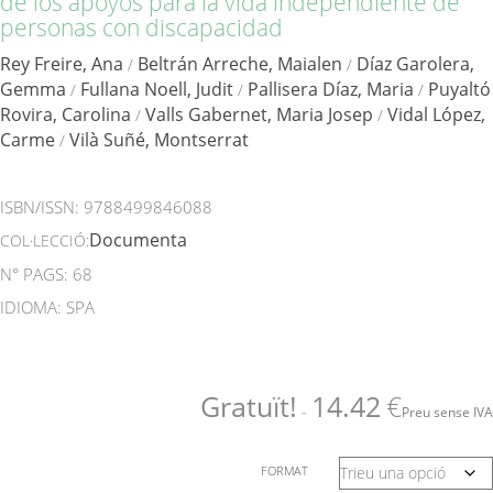
de los apoyos para la vida independiente de
personas con discapacidad
Rey Freire, Ana
Beltrán Arreche, Maialen
Díaz Garolera,
/
/
Gemma
Fullana Noell, Judit
Pallisera Díaz, Maria
Puyaltó
/
/
/
Rovira, Carolina
Valls Gabernet, Maria Josep
Vidal López,
/
/
Carme
Vilà Suñé, Montserrat
/
ISBN/ISSN:
9788499846088
Documenta
COL·LECCIÓ:
N° PAGS: 68
IDIOMA: SPA
Gratuït!
14.42
€
-
Preu sense IVA
FORMAT