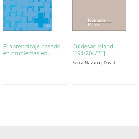
El aprendizaje basado
Culdesac Island
en problemas en…
[194/204/21]
Aquest
Serra Navarro, David
producte
Aquest
té
producte
diverses
té
variants.
diverses
Les
variants.
opcions
Les
es
opcions
poden
es
triar
poden
a
triar
la
a