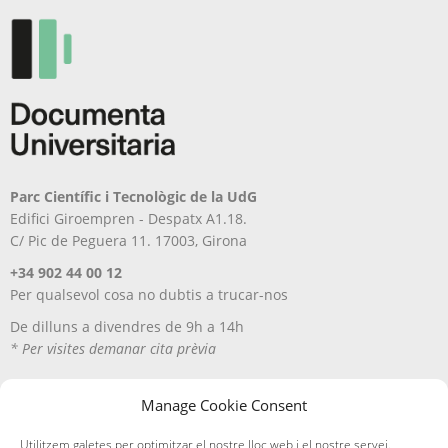
pàgina
la
del
pàgina
producte
del
producte
Parc Científic i Tecnològic de la UdG
Edifici Giroempren - Despatx A1.18.
C/ Pic de Peguera 11. 17003, Girona
+34 902 44 00 12
Per qualsevol cosa no dubtis a trucar-nos
De dilluns a divendres de 9h a 14h
* Per visites demanar cita prèvia
Manage Cookie Consent
Utilitzem galetes per optimitzar el nostre lloc web i el nostre servei.