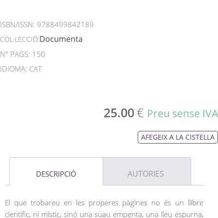
ISBN/ISSN:
9788499842189
Documenta
COL·LECCIÓ:
N° PAGS: 150
IDIOMA: CAT
25.00
€
Preu sense IVA
AFEGEIX A LA CISTELLA
AUTORIES
DESCRIPCIÓ
El que trobareu en les properes pàgines no és un llibre
científic, ni místic, sinó una suau empenta, una lleu espurna,