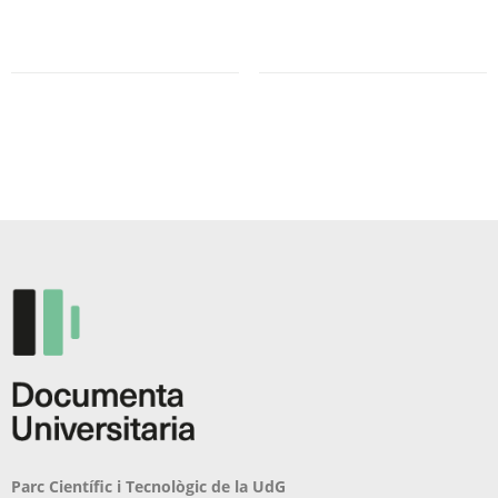
producte
té
diverses
variants.
Les
opcions
es
poden
triar
a
la
pàgina
del
producte
Parc Científic i Tecnològic de la UdG