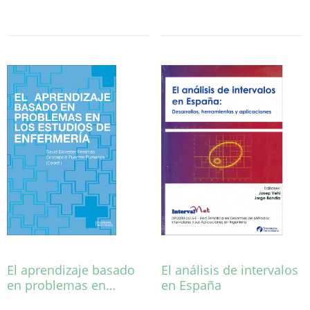
té
diverses
variants.
Les
opcions
es
poden
triar
a
la
pàgina
del
producte
El aprendizaje basado
El análisis de intervalos
en problemas en…
en España
Aquest