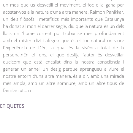
un mos que us desvetlli el moviment, el foc o la gana per
acostar-vos a la natura d’una altra manera. Raimon Panikkar,
un dels filòsofs i metafísics més importants que Catalunya
ha donat al món el darrer segle, diu que la natura és un dels
llocs on l’home corrent pot trobar-se més profundament
amb el misteri diví i afegeix que és el lloc natural on viure
l’experiència de Déu, la qual és la vivència total de la
persona.nEn el fons, el que desitja l’autor és desvetllar
quelcom que està encallat dins la nostra consciència i
generar un anhel, un desig perquè aprengueu a viure el
nostre entorn d’una altra manera, és a dir, amb una mirada
més ampla, amb un altre somriure, amb un altre tipus de
familiaritat… n
ETIQUETES