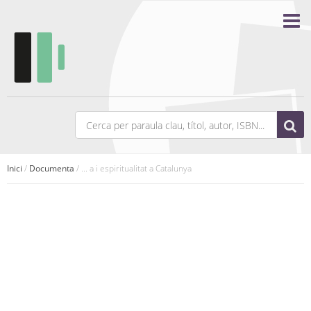
Inici
/
Documenta
/ ... a i espiritualitat a Catalunya