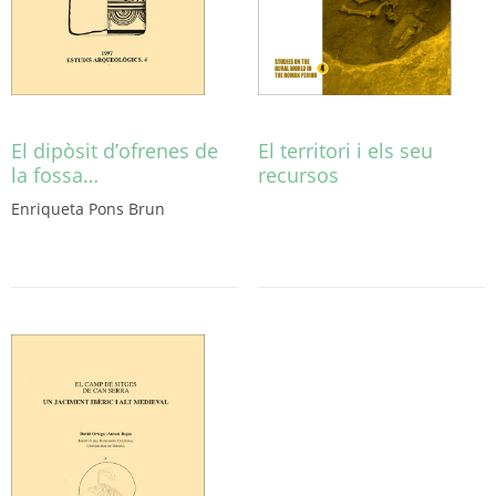
El dipòsit d’ofrenes de
El territori i els seu
la fossa…
recursos
Aquest
Enriqueta Pons Brun
producte
té
diverses
variants.
Les
opcions
es
poden
triar
a
la