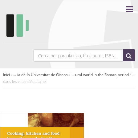
Inici
/
... ia de la Universitat de Girona
/
... ural world in the Roman period
/ ...
dans les villae d’Aquitaine