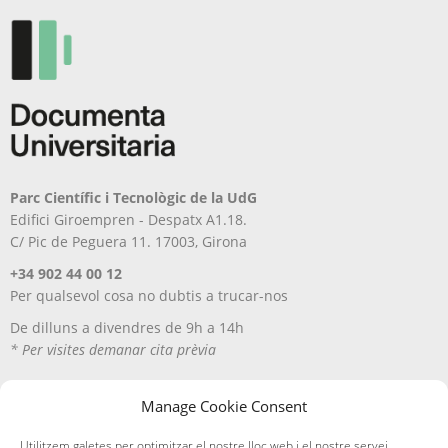
Parc Científic i Tecnològic de la UdG
Edifici Giroempren - Despatx A1.18.
C/ Pic de Peguera 11. 17003, Girona
+34 902 44 00 12
Per qualsevol cosa no dubtis a trucar-nos
De dilluns a divendres de 9h a 14h
* Per visites demanar cita prèvia
Manage Cookie Consent
Utilitzem galetes per optimitzar el nostre lloc web i el nostre servei.