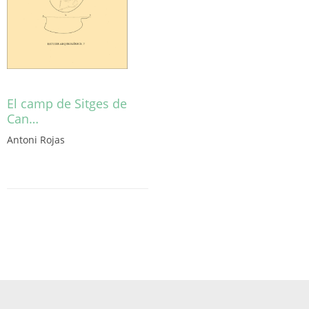
pàgina
del
producte
El camp de Sitges de
Can…
Antoni Rojas