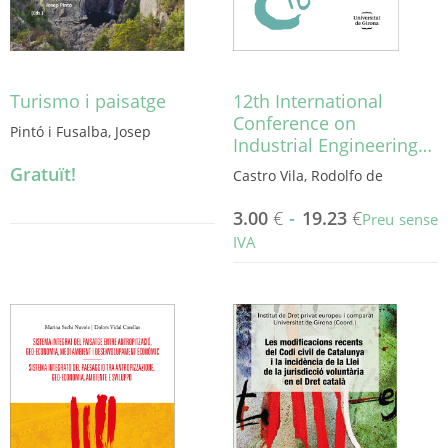
la
la
pàgina
pàgina
del
del
producte
producte
Turismo i paisatge
12th International
Conference on
Pintó i Fusalba, Josep
Industrial Engineering…
Gratuït!
Castro Vila, Rodolfo de
3.00
€
-
19.23
€
Preu sense
IVA
Aquest
producte
té
diverses
variants.
Les
opcions
es
poden