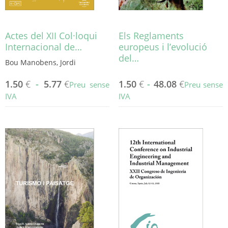
Actes del XII Col·loqui
Els Reglaments
Internacional de…
europeus i l’evolució
del…
Bou Manobens, Jordi
1.50
€
-
5.77
€
1.50
€
-
48.08
€
Preu sense
Preu sense
IVA
IVA
Aquest
Aquest
producte
producte
té
té
diverses
diverses
variants.
variants.
Les
Les
opcions
opcions
es
es
poden
poden
triar
triar
a
a