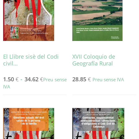
poden
triar
a
la
pàgina
del
producte
El Llibre sisè del Codi
XVII Coloquio de
civil…
Geografía Rural
1.50
€
-
34.62
€
28.85
€
Preu sense
Preu sense IVA
IVA
Aquest
producte
té
diverses
variants.
Les
opcions