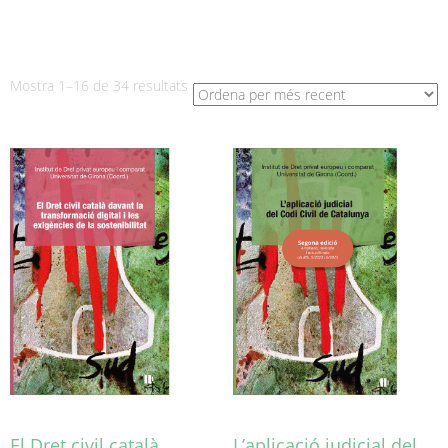
Ordenat
Mostra 1–16 de 34 resultats
per
més
recent
El Dret civil català
L’aplicació judicial del