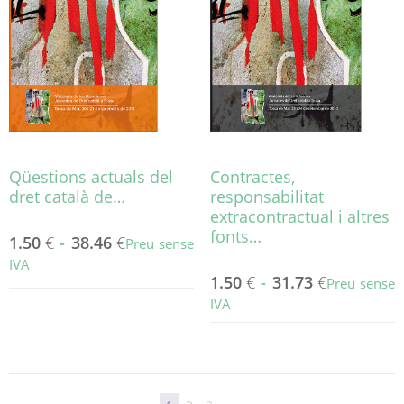
es
poden
triar
a
la
pàgina
del
producte
Qüestions actuals del
Contractes,
dret català de…
responsabilitat
extracontractual i altres
fonts…
1.50
€
-
38.46
€
Preu sense
IVA
1.50
€
-
31.73
€
Preu sense
Aquest
IVA
producte
té
Aquest
diverses
producte
variants.
té
Les
diverses