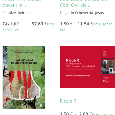
davant la…
Codi Civil de…
Schulze, Reiner
Delgado Echeverría, Jesús
Gratuït!
-
57.69
€
1.50
€
-
11.54
€
Preu
Preu sense
sense IVA
IVA
Aquest
Aquest
producte
producte
té
té
diverses
diverses
variants.
variants.
Les
Les
opcions
opcions
es
es
poden
poden
triar
triar
a
a
la
la
R que R
pàgina
pàgina
del
del
1.50
€
-
2.88
€
Preu sense