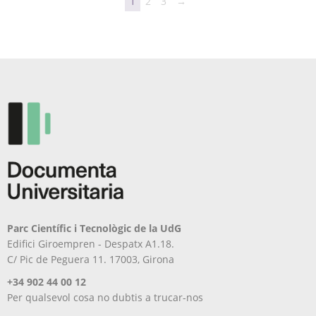
1
2
3
→
opcions
variants.
es
Les
poden
opcions
triar
es
a
poden
la
triar
pàgina
a
del
la
producte
pàgina
del
producte
Parc Científic i Tecnològic de la UdG
Edifici Giroempren - Despatx A1.18.
C/ Pic de Peguera 11. 17003, Girona
+34 902 44 00 12
Per qualsevol cosa no dubtis a trucar-nos