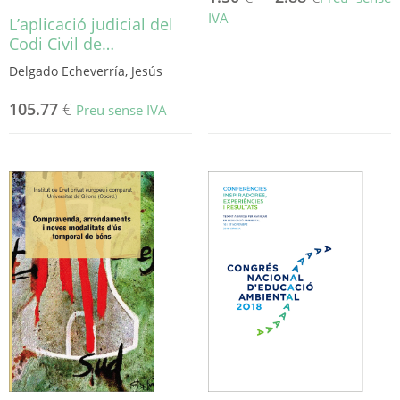
producte
producte
IVA
L’aplicació judicial del
Codi Civil de…
Aquest
producte
Delgado Echeverría, Jesús
té
diverses
105.77
€
Preu sense IVA
variants.
Les
opcions
es
poden
triar
a
la
pàgina
del
producte