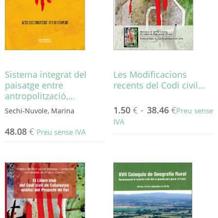
triar
a
la
pàgina
del
producte
Sistema integrat del
Les Modificacions
paisatge entre
recents del Codi civil…
antropolització,…
1.50
€
-
38.46
€
Preu sense
Sechi-Nuvole, Marina
IVA
48.08
€
Preu sense IVA
Aquest
producte
té
diverses
variants.
Les
opcions
es